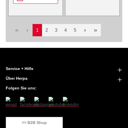
Seite
Seite
Seite
Seite
Seite
1
2
3
4
5
Service + Hilfe
Über Herpa
Folgen Sie uns:
>> B2B Shop