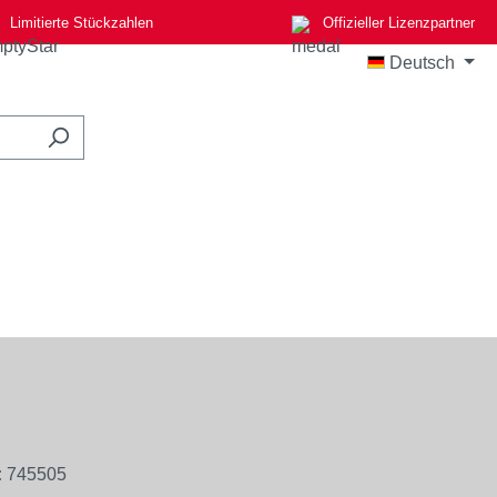
Limitierte Stückzahlen
Offizieller Lizenzpartner
Deutsch
:
745505