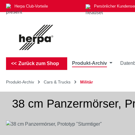
Herpa Club-Vorteile
Persönlicher Kundense
m Hauptinhalt springen
Zur Suche springen
Zur Hauptnavigation springen
Produkt-Archiv
Datenb
Zurück zum Shop
Produkt-Archiv
Cars & Trucks
Militär
38 cm Panzermörser, Pr
Bildergalerie überspringen