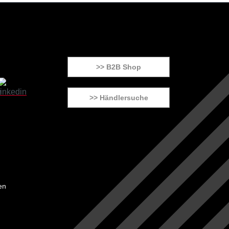
>> B2B Shop
>> Händlersuche
en