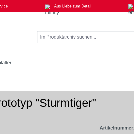
rvice
Aus Liebe zum Detail
lätter
ototyp "Sturmtiger"
Artikelnummer