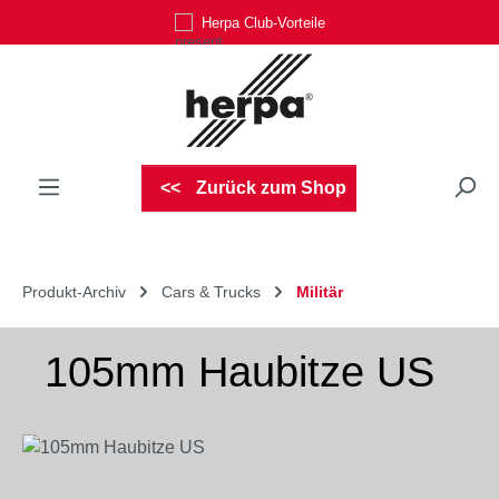
Herpa Club-Vorteile
Zum Hauptinhalt springen
Zurück zum Shop
Produkt-Archiv
Cars & Trucks
Militär
105mm Haubitze US
Bildergalerie überspringen