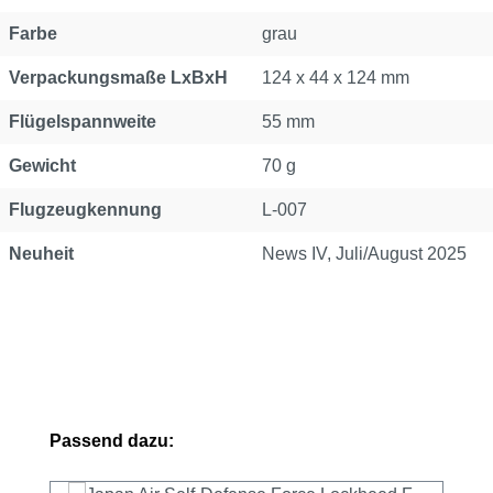
Farbe
grau
Verpackungsmaße LxBxH
124 x 44 x 124 mm
Flügelspannweite
55 mm
Gewicht
70 g
Flugzeugkennung
L-007
Neuheit
News IV, Juli/August 2025
Produktgalerie überspringen
Passend dazu: