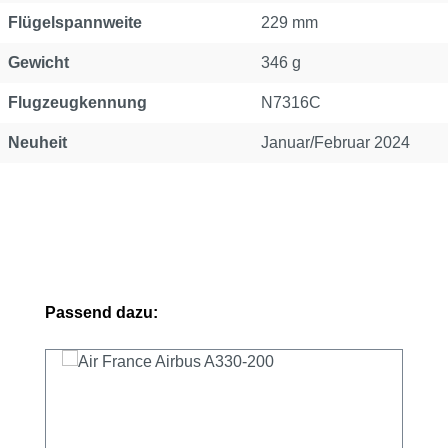
Flügelspannweite
229 mm
Gewicht
346 g
Flugzeugkennung
N7316C
Neuheit
Januar/Februar 2024
Produktgalerie überspringen
Passend dazu: