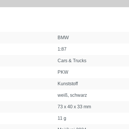
BMW
1:87
Cars & Trucks
PKW
Kunststoff
weiß, schwarz
73 x 40 x 33 mm
11 g