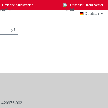
Limitierte Stückzahlen
Offizieller Lizenzpartner
Deutsch
:
420976-002