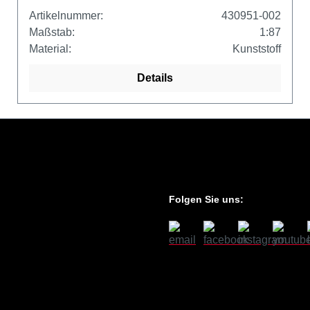
Artikelnummer:
430951-002
Maßstab:
1:87
Material:
Kunststoff
Details
Folgen Sie uns: