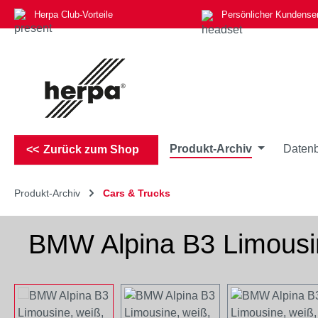
Herpa Club-Vorteile
Persönlicher Kundense
m Hauptinhalt springen
Zur Suche springen
Zur Hauptnavigation springen
Produkt-Archiv
Datenb
Zurück zum Shop
Produkt-Archiv
Cars & Trucks
BMW Alpina B3 Limousi
Bildergalerie überspringen