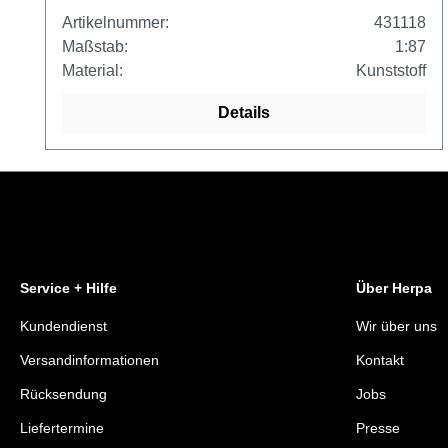
Artikelnummer:
431118
Maßstab:
1:87
Material:
Kunststoff
Details
Service + Hilfe
Über Herpa
Kundendienst
Wir über uns
Versandinformationen
Kontakt
Rücksendung
Jobs
Liefertermine
Presse