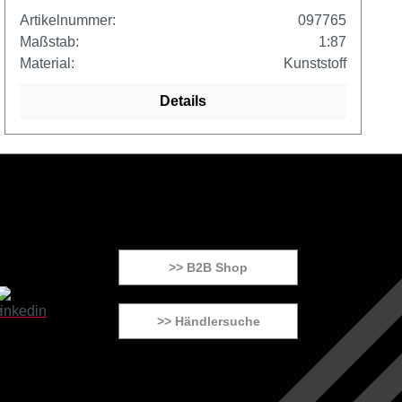
Artikelnummer:
097765
Maßstab:
1:87
Material:
Kunststoff
Details
>> B2B Shop
>> Händlersuche