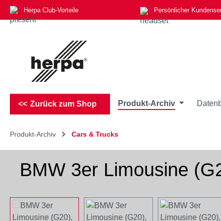
Herpa Club-Vorteile
Persönlicher Kundense
m Hauptinhalt springen
Zur Suche springen
Zur Hauptnavigation springen
Produkt-Archiv
Datenb
Zurück zum Shop
Produkt-Archiv
Cars & Trucks
BMW 3er Limousine (G20)
Bildergalerie überspringen