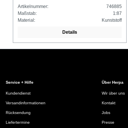
Artikelnummer:
746885
Maßstab:
1:87
Material:
Kunststoff
Details
Service + Hilfe
Über Herpa
Kundendienst
Wir über uns
Versandinformationen
Kontakt
Rücksendung
Jobs
Liefertermine
Presse