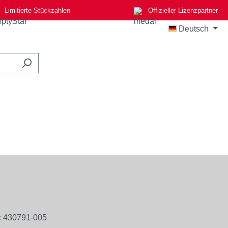
Limitierte Stückzahlen
Offizieller Lizenzpartner
Deutsch
:
430791-005