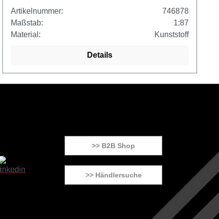
Artikelnummer:
746878
Maßstab:
1:87
Material:
Kunststoff
Details
>> B2B Shop
>> Händlersuche