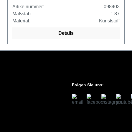
Artikelnummer:
098403
Maßstab:
1:87
Material:
Kunststoff
Details
Folgen Sie uns: