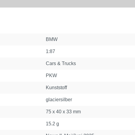
BMW
1:87
Cars & Trucks
PKW
Kunststoff
glaciersilber
75 x 40 x 33 mm
15.2 g