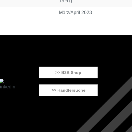
13.6 g
März/April 2023
>> B2B Shop
>> Händlersuche