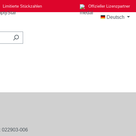
Limitierte Stückzahlen
Offizieller Lizenzpartner
Deutsch
:
022903-006