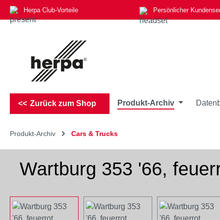
Herpa Club-Vorteile
Persönlicher Kundense
m Hauptinhalt springen
Zur Suche springen
Zur Hauptnavigation springen
Produkt-Archiv
Datenb
Zurück zum Shop
Produkt-Archiv
Cars & Trucks
Wartburg 353 '66, feuer
Bildergalerie überspringen