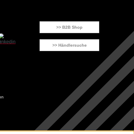
>> B2B Shop
>> Händlersuche
en