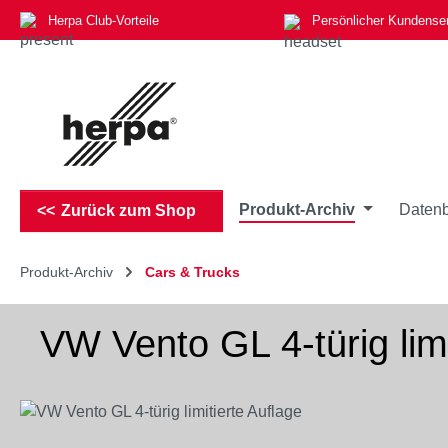
Herpa Club-Vorteile
Persönlicher Kundense
m Hauptinhalt springen
Zur Suche springen
Zur Hauptnavigation springen
Produkt-Archiv
Datenb
Zurück zum Shop
Produkt-Archiv
Cars & Trucks
VW Vento GL 4-türig limi
Bildergalerie überspringen