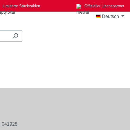
Limitierte Stückzahlen
Offizieller Lizenzpartner
Deutsch
:
041928