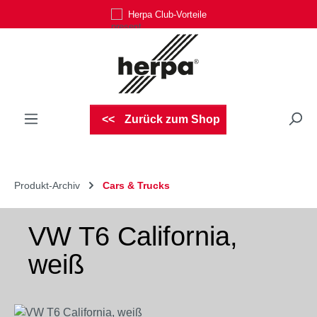
Herpa Club-Vorteile
Zum Hauptinhalt springen
Zurück zum Shop
Produkt-Archiv
Cars & Trucks
VW T6 California,
weiß
Bildergalerie überspringen