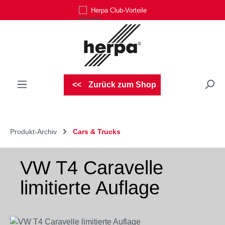
Herpa Club-Vorteile
Zum Hauptinhalt springen
Zurück zum Shop
Produkt-Archiv
Cars & Trucks
VW T4 Caravelle
limitierte Auflage
Bildergalerie überspringen