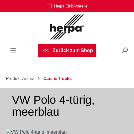
Herpa Club-Vorteile
Zum Hauptinhalt springen
Zurück zum Shop
Produkt-Archiv
Cars & Trucks
VW Polo 4-türig,
meerblau
Bildergalerie überspringen