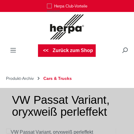
Herpa Club-Vorteile
Zum Hauptinhalt springen
Zurück zum Shop
Produkt-Archiv
Cars & Trucks
VW Passat Variant,
oryxweiß perleffekt
Bildergalerie überspringen