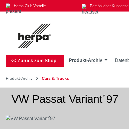
Herpa Club-Vorteile
Persönlicher Kundense
m Hauptinhalt springen
Zur Suche springen
Zur Hauptnavigation springen
Produkt-Archiv
Datenb
Zurück zum Shop
Produkt-Archiv
Cars & Trucks
VW Passat Variant´97
Bildergalerie überspringen