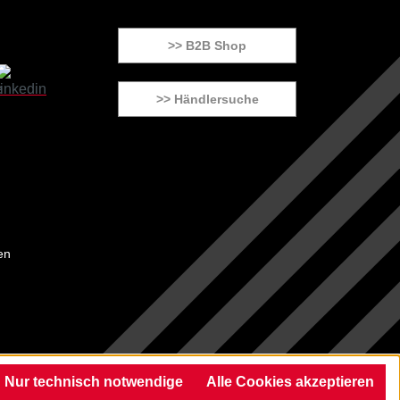
>> B2B Shop
>> Händlersuche
en
Nur technisch notwendige
Alle Cookies akzeptieren