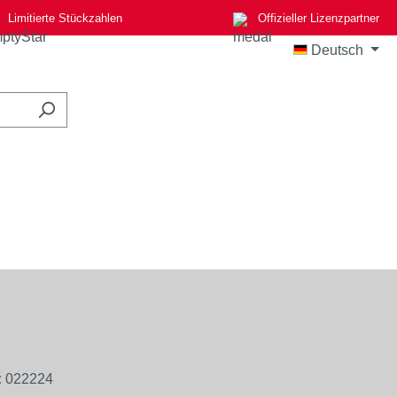
Limitierte Stückzahlen
Offizieller Lizenzpartner
Deutsch
:
022224