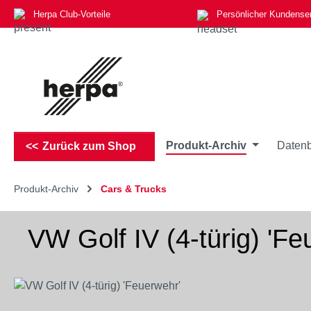
Herpa Club-Vorteile
Persönlicher Kundense
m Hauptinhalt springen
Zur Suche springen
Zur Hauptnavigation springen
Produkt-Archiv
Datenb
Zurück zum Shop
Produkt-Archiv
Cars & Trucks
VW Golf IV (4-türig) 'Fe
Bildergalerie überspringen