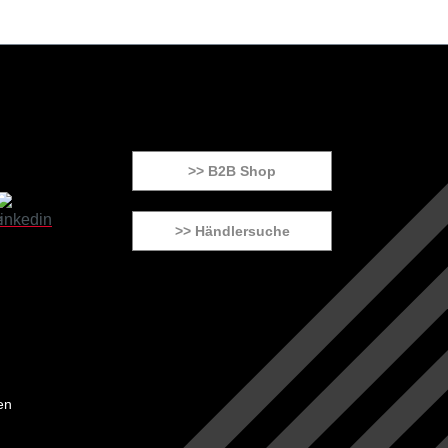
>> B2B Shop
>> Händlersuche
en