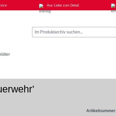
rvice
Aus Liebe zum Detail
lätter
uerwehr'
Artikelnummer