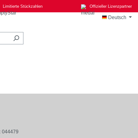
Limitierte Stückzahlen
Offizieller Lizenzpartner
Deutsch
:
044479