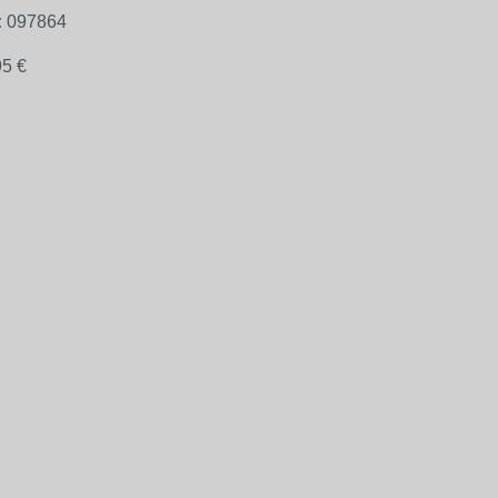
:
097864
95 €