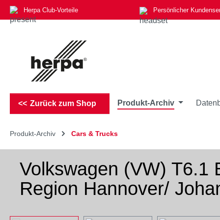
Herpa Club-Vorteile
Persönlicher Kundense
m Hauptinhalt springen
Zur Suche springen
Zur Hauptnavigation springen
Produkt-Archiv
Datenb
Zurück zum Shop
Produkt-Archiv
Cars & Trucks
Volkswagen (VW) T6.1 B
Region Hannover/ Johan