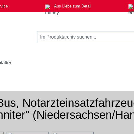
rvice
Aus Liebe zum Detail
lätter
us, Notarzteinsatzfahrzeu
niter" (Niedersachsen/Ha