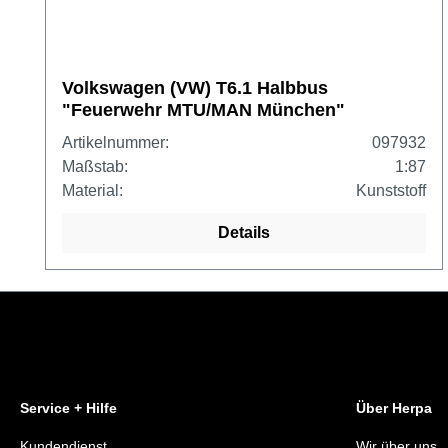
Volkswagen (VW) T6.1 Halbbus
"Feuerwehr MTU/MAN München"
(Bayern/München)
Artikelnummer:
097932
Maßstab:
1:87
Material:
Kunststoff
Details
Service + Hilfe
Über Herpa
Kundendienst
Wir über uns