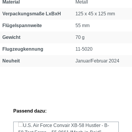
Material
Metall
Verpackungsmaße LxBxH
125 x 45 x 125 mm
Flügelspannweite
55 mm
Gewicht
70 g
Flugzeugkennung
11-5020
Neuheit
Januar/Februar 2024
Produktgalerie überspringen
Passend dazu: