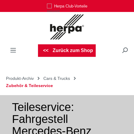
Herpa Club-Vorteile
Zum Hauptinhalt springen
Zurück zum Shop
Produkt-Archiv
Cars & Trucks
Zubehör & Teileservice
Teileservice:
Fahrgestell
Mercedes-Benz