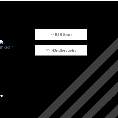
>> B2B Shop
>> Händlersuche
en