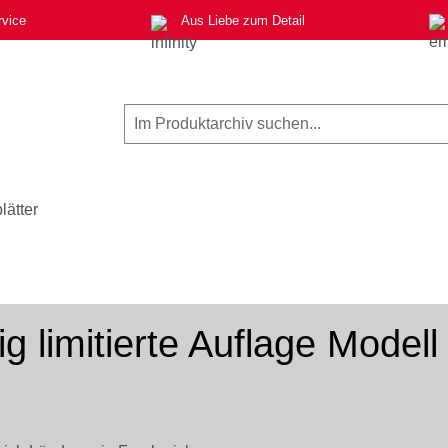
rvice
Aus Liebe zum Detail
lätter
g limitierte Auflage Modell