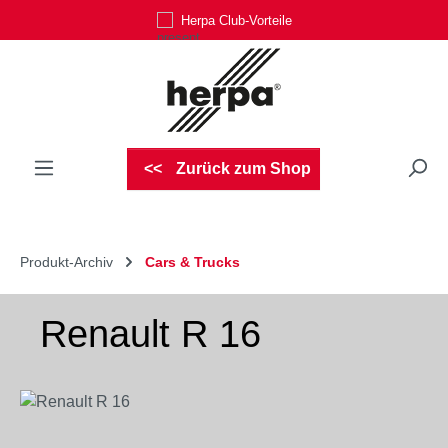
Herpa Club-Vorteile
Zum Hauptinhalt springen
Zurück zum Shop
Produkt-Archiv
Cars & Trucks
Renault R 16
Bildergalerie überspringen