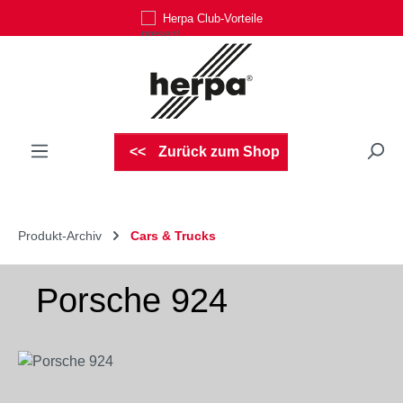
Herpa Club-Vorteile
Zum Hauptinhalt springen
Zurück zum Shop
Produkt-Archiv
Cars & Trucks
Porsche 924
Bildergalerie überspringen