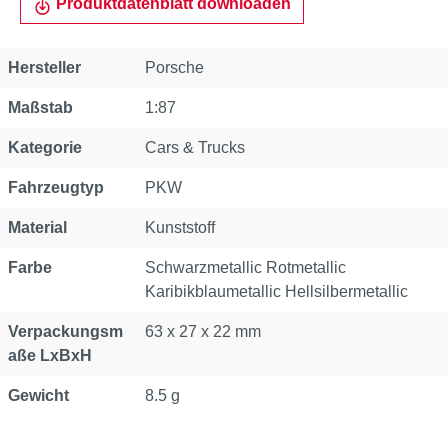
Produktdatenblatt downloaden
Hersteller
Porsche
Maßstab
1:87
Kategorie
Cars & Trucks
Fahrzeugtyp
PKW
Material
Kunststoff
Farbe
Schwarzmetallic Rotmetallic
Karibikblaumetallic Hellsilbermetallic
Verpackungsm
63 x 27 x 22 mm
aße LxBxH
Gewicht
8.5 g