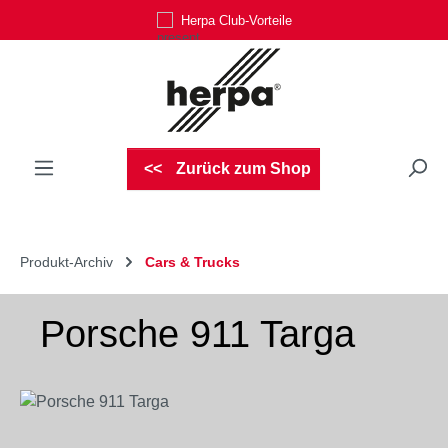
Herpa Club-Vorteile
Zum Hauptinhalt springen
Zurück zum Shop
Produkt-Archiv
Cars & Trucks
Porsche 911 Targa
Bildergalerie überspringen