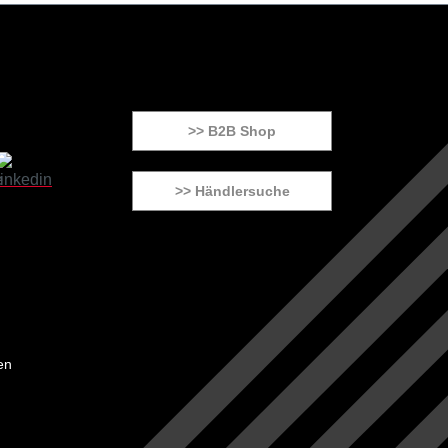
>> B2B Shop
>> Händlersuche
en