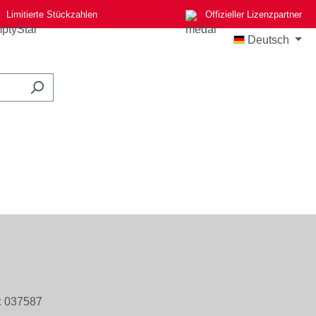
Limitierte Stückzahlen
Offizieller Lizenzpartner
Deutsch
:
037587