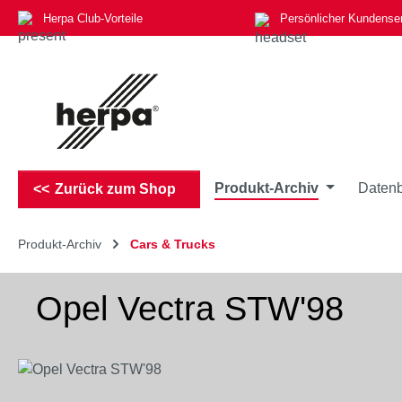
Herpa Club-Vorteile
Persönlicher Kundense
m Hauptinhalt springen
Zur Suche springen
Zur Hauptnavigation springen
Produkt-Archiv
Datenb
Zurück zum Shop
Produkt-Archiv
Cars & Trucks
Opel Vectra STW'98
Bildergalerie überspringen