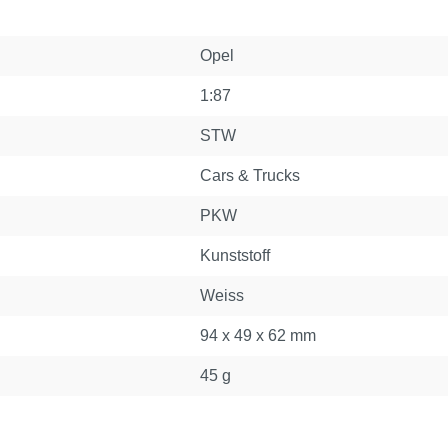
Opel
1:87
STW
Cars & Trucks
PKW
Kunststoff
Weiss
94 x 49 x 62 mm
45 g