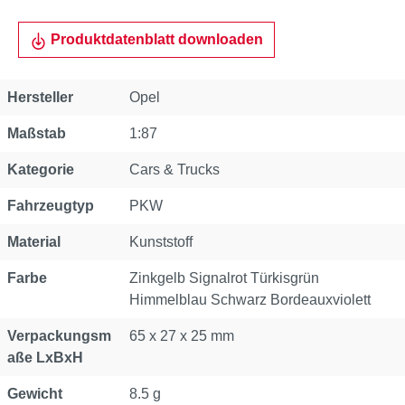
Produktdatenblatt downloaden
Hersteller
Opel
Maßstab
1:87
Kategorie
Cars & Trucks
Fahrzeugtyp
PKW
Material
Kunststoff
Farbe
Zinkgelb Signalrot Türkisgrün
Himmelblau Schwarz Bordeauxviolett
Verpackungsm
65 x 27 x 25 mm
aße LxBxH
Gewicht
8.5 g