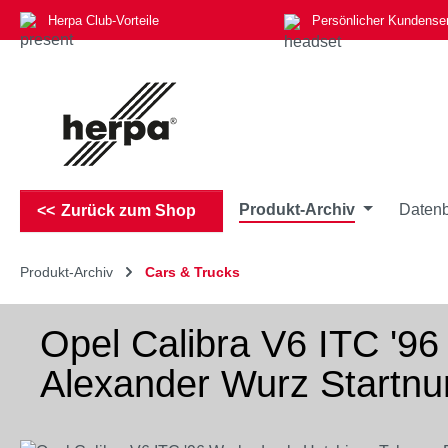
Herpa Club-Vorteile
Persönlicher Kundense
m Hauptinhalt springen
Zur Suche springen
Zur Hauptnavigation springen
Produkt-Archiv
Datenb
Zurück zum Shop
Produkt-Archiv
Cars & Trucks
Opel Calibra V6 ITC '9
Alexander Wurz Startn