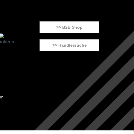
>> B2B Shop
>> Händlersuche
en