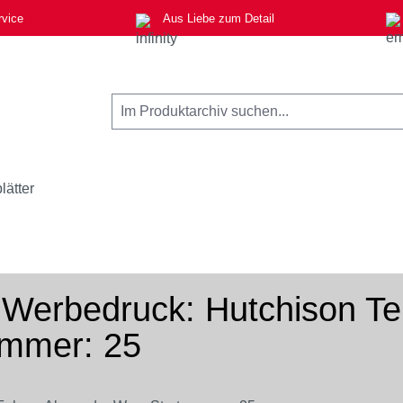
rvice
Aus Liebe zum Detail
lätter
6 Werbedruck: Hutchison T
ummer: 25