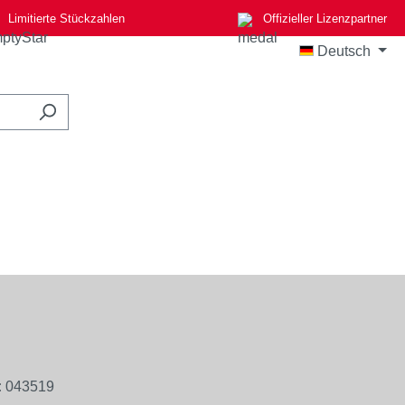
Limitierte Stückzahlen
Offizieller Lizenzpartner
Deutsch
:
043519