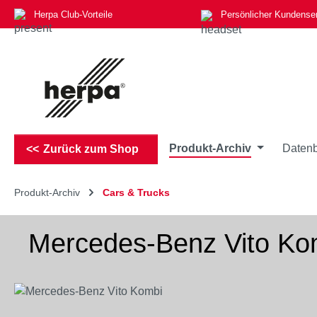
Herpa Club-Vorteile
Persönlicher Kundense
m Hauptinhalt springen
Zur Suche springen
Zur Hauptnavigation springen
Produkt-Archiv
Datenb
Zurück zum Shop
Produkt-Archiv
Cars & Trucks
Mercedes-Benz Vito Ko
Bildergalerie überspringen