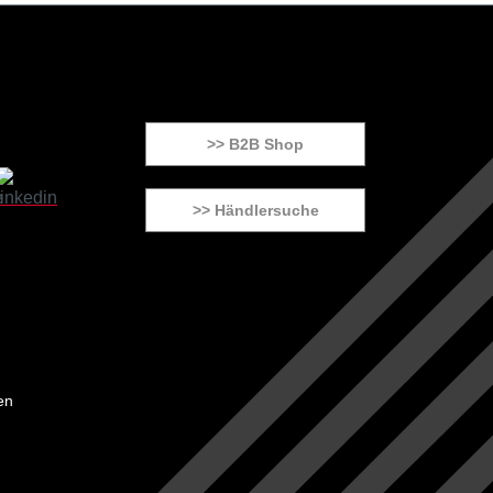
>> B2B Shop
>> Händlersuche
en