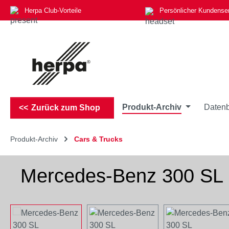
Herpa Club-Vorteile
Persönlicher Kundense
m Hauptinhalt springen
Zur Suche springen
Zur Hauptnavigation springen
Produkt-Archiv
Datenb
Zurück zum Shop
Produkt-Archiv
Cars & Trucks
Mercedes-Benz 300 SL Fl
Bildergalerie überspringen