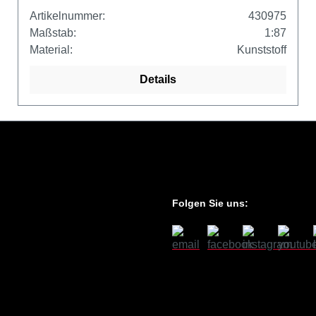
Artikelnummer:
430975
Maßstab:
1:87
Material:
Kunststoff
Details
Folgen Sie uns: