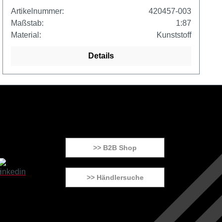
Artikelnummer:
420457-003
Maßstab:
1:87
Material:
Kunststoff
Details
>> B2B Shop
>> Händlersuche