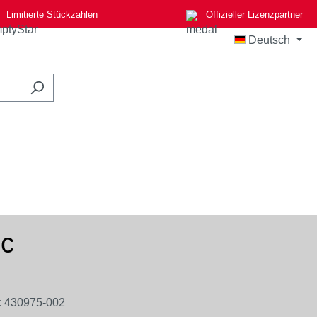
Limitierte Stückzahlen
Offizieller Lizenzpartner
Deutsch
ic
:
430975-002