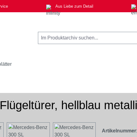
rvice
Aus Liebe zum Detail
lätter
ügeltürer, hellblau metall
Artikelnummer