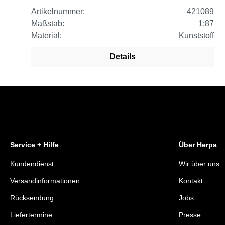
Artikelnummer:
421089
Maßstab:
1:87
Material:
Kunststoff
Details
Service + Hilfe
Über Herpa
Kundendienst
Wir über uns
Versandinformationen
Kontakt
Rücksendung
Jobs
Liefertermine
Presse