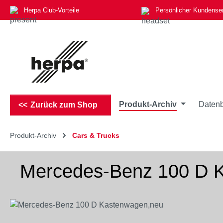
Herpa Club-Vorteile
Persönlicher Kundense
m Hauptinhalt springen
Zur Suche springen
Zur Hauptnavigation springen
Produkt-Archiv
Datenb
Zurück zum Shop
Produkt-Archiv
Cars & Trucks
Mercedes-Benz 100 D 
Bildergalerie überspringen