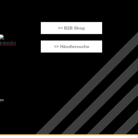
>> B2B Shop
>> Händlersuche
en