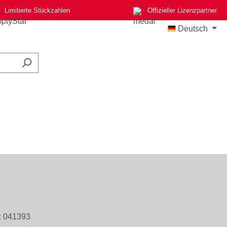
Limitierte Stückzahlen
Offizieller Lizenzpartner
Deutsch
:
041393