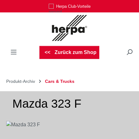
Herpa Club-Vorteile
Zum Hauptinhalt springen
Zurück zum Shop
Produkt-Archiv
Cars & Trucks
Mazda 323 F
Bildergalerie überspringen