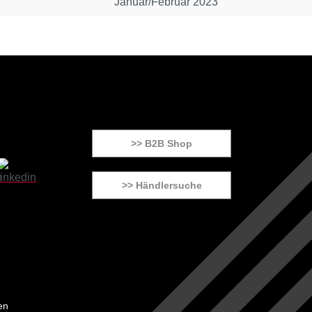
Januar/Februar 2023
>> B2B Shop
>> Händlersuche
en