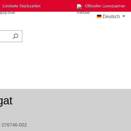
Limitierte Stückzahlen
Offizieller Lizenzpartner
Deutsch
gat
:
076746-002