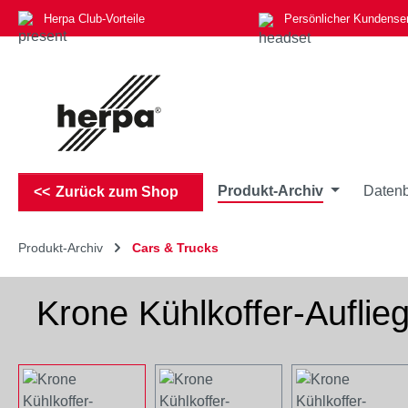
Herpa Club-Vorteile
Persönlicher Kundense
m Hauptinhalt springen
Zur Suche springen
Zur Hauptnavigation springen
Produkt-Archiv
Datenb
Zurück zum Shop
Produkt-Archiv
Cars & Trucks
Krone Kühlkoffer-Auflie
Bildergalerie überspringen