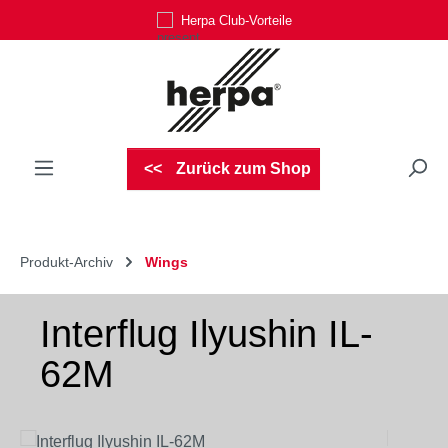
Herpa Club-Vorteile
Zum Hauptinhalt springen
Zurück zum Shop
Produkt-Archiv
Wings
Interflug Ilyushin IL-
62M
Bildergalerie überspringen