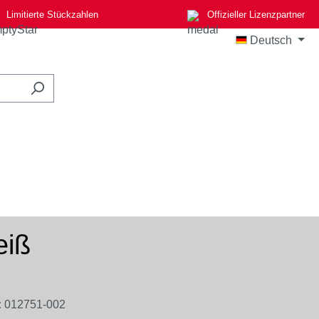
Limitierte Stückzahlen
Offizieller Lizenzpartner
Deutsch
eiß
:
012751-002