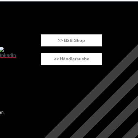
>> B2B Shop
>> Händlersuche
en