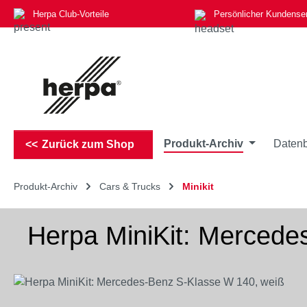
Herpa Club-Vorteile
Persönlicher Kundense
m Hauptinhalt springen
Zur Suche springen
Zur Hauptnavigation springen
Produkt-Archiv
Datenb
Zurück zum Shop
Produkt-Archiv
Cars & Trucks
Minikit
Herpa MiniKit: Mercede
Bildergalerie überspringen