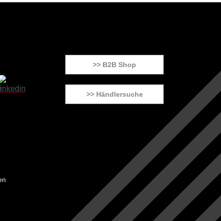
>> B2B Shop
>> Händlersuche
en