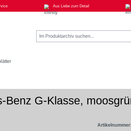
rvice
Aus Liebe zum Detail
lätter
es-Benz G-Klasse, moosgrü
Artikelnummer