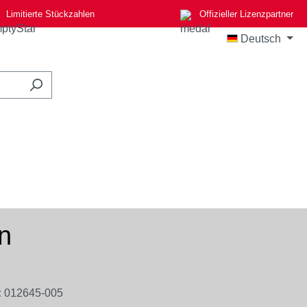
Limitierte Stückzahlen
Offizieller Lizenzpartner
Deutsch
n
:
012645-005