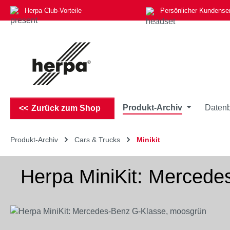
Herpa Club-Vorteile
Persönlicher Kundense
m Hauptinhalt springen
Zur Suche springen
Zur Hauptnavigation springen
Produkt-Archiv
Datenb
Zurück zum Shop
Produkt-Archiv
Cars & Trucks
Minikit
Herpa MiniKit: Merced
Bildergalerie überspringen