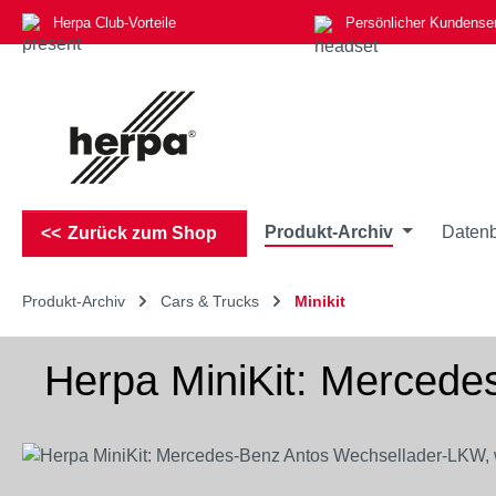
Herpa Club-Vorteile
Persönlicher Kundense
m Hauptinhalt springen
Zur Suche springen
Zur Hauptnavigation springen
Produkt-Archiv
Datenb
Zurück zum Shop
Produkt-Archiv
Cars & Trucks
Minikit
Herpa MiniKit: Mercede
Bildergalerie überspringen