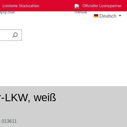
Limitierte Stückzahlen
Offizieller Lizenzpartner
Deutsch
r-LKW, weiß
:
013611