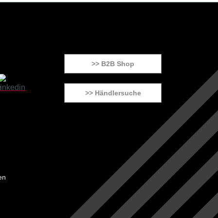
>> B2B Shop
>> Händlersuche
en