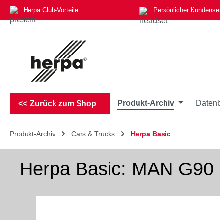
Herpa Club-Vorteile
Persönlicher Kundense
m Hauptinhalt springen
Zur Suche springen
Zur Hauptnavigation springen
Produkt-Archiv
Datenb
Zurück zum Shop
Produkt-Archiv
Cars & Trucks
Herpa Basic
Herpa Basic: MAN G90 
Bildergalerie überspringen