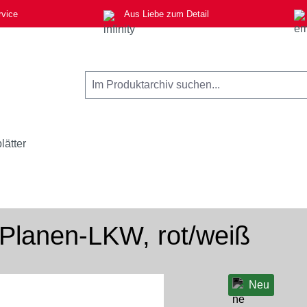
rvice
Aus Liebe zum Detail
lätter
Planen-LKW, rot/weiß
Neu