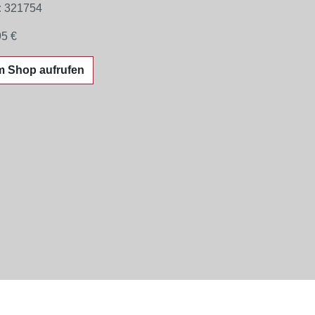
:
321754
95 €
m Shop aufrufen