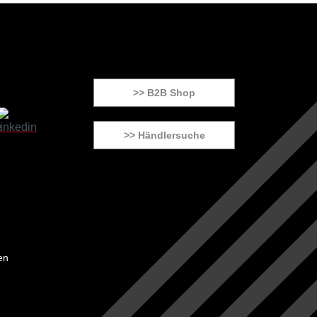
>> B2B Shop
>> Händlersuche
en