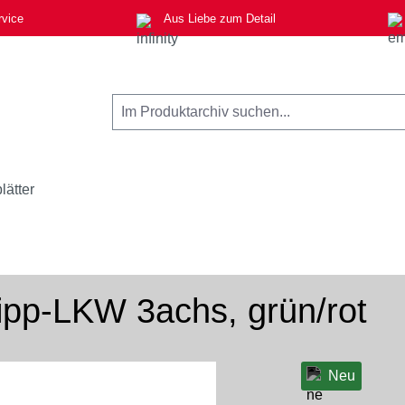
rvice
Aus Liebe zum Detail
lätter
pp-LKW 3achs, grün/rot
Neu