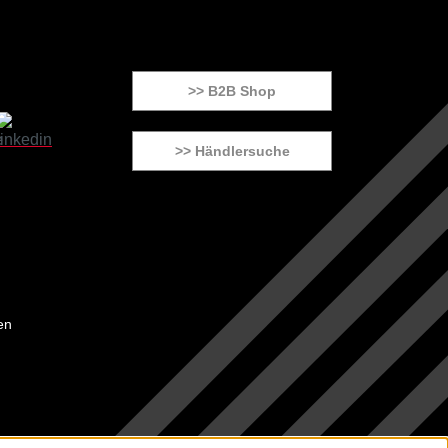
>> B2B Shop
>> Händlersuche
en