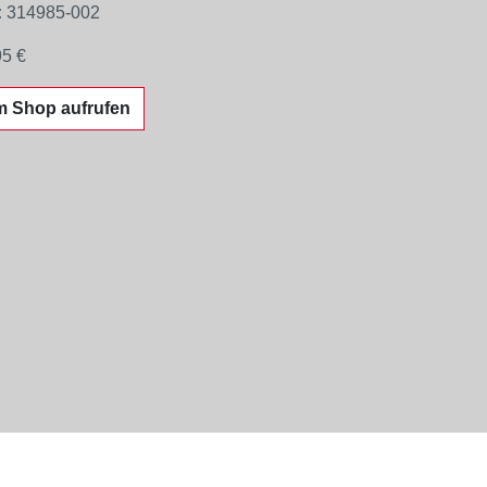
:
314985-002
95 €
m Shop aufrufen