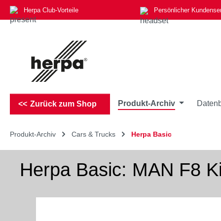
Herpa Club-Vorteile
Persönlicher Kundense
m Hauptinhalt springen
Zur Suche springen
Zur Hauptnavigation springen
Produkt-Archiv
Datenb
Zurück zum Shop
Produkt-Archiv
Cars & Trucks
Herpa Basic
Herpa Basic: MAN F8 Ki
Bildergalerie überspringen