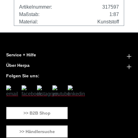
Artikelnummer:
317597
Maßstab:
1:87
Material:
Kunststoff
Service + Hilfe
Über Herpa
Folgen Sie uns:
>> B2B Shop
>> Händlersuche