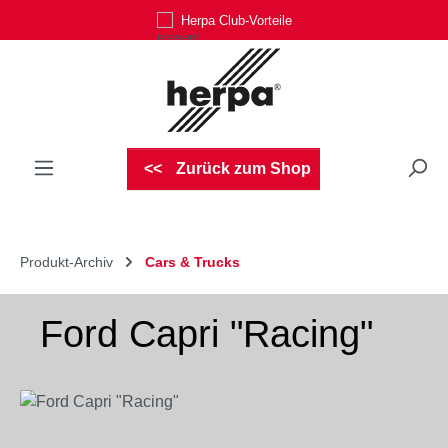
Herpa Club-Vorteile
Zum Hauptinhalt springen
Zurück zum Shop
Produkt-Archiv
Cars & Trucks
Ford Capri "Racing"
Bildergalerie überspringen