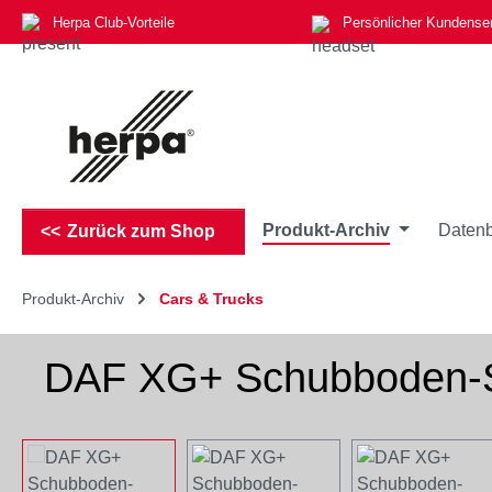
Herpa Club-Vorteile
Persönlicher Kundense
m Hauptinhalt springen
Zur Suche springen
Zur Hauptnavigation springen
Produkt-Archiv
Datenb
Zurück zum Shop
Produkt-Archiv
Cars & Trucks
DAF XG+ Schubboden-Sat
Bildergalerie überspringen