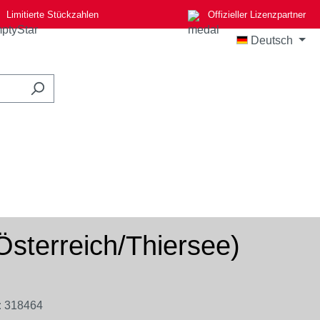
Limitierte Stückzahlen
Offizieller Lizenzpartner
Deutsch
sterreich/Thiersee)
:
318464