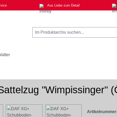
rvice
Aus Liebe zum Detail
lätter
telzug "Wimpissinger" (Ö
Artikelnummer