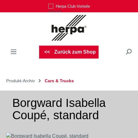
Herpa Club-Vorteile
Zum Hauptinhalt springen
Zurück zum Shop
Produkt-Archiv
Cars & Trucks
Borgward Isabella
Coupé, standard
Bildergalerie überspringen