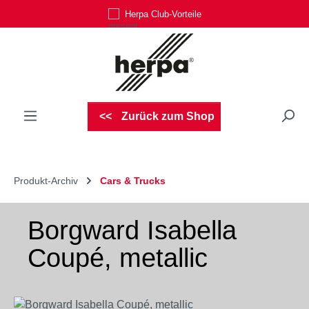
Herpa Club-Vorteile
Zum Hauptinhalt springen
Zurück zum Shop
Produkt-Archiv
Cars & Trucks
Borgward Isabella
Coupé, metallic
Bildergalerie überspringen