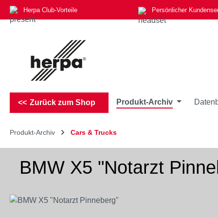
Herpa Club-Vorteile
Persönlicher Kundense
m Hauptinhalt springen
Zur Suche springen
Zur Hauptnavigation springen
Produkt-Archiv
Datenb
Zurück zum Shop
Produkt-Archiv
Cars & Trucks
BMW X5 "Notarzt Pinne
Bildergalerie überspringen