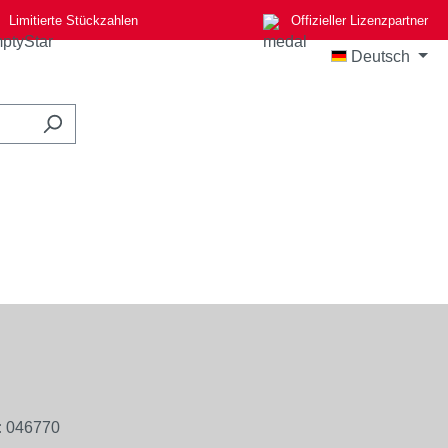
Limitierte Stückzahlen
Offizieller Lizenzpartner
Deutsch
:
046770