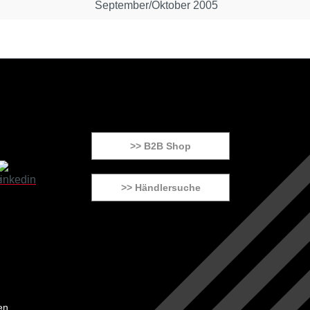
September/Oktober 2005
>> B2B Shop
>> Händlersuche
en