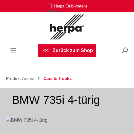
Herpa Club-Vorteile
Zum Hauptinhalt springen
Zurück zum Shop
Produkt-Archiv
Cars & Trucks
BMW 735i 4-türig
Bildergalerie überspringen