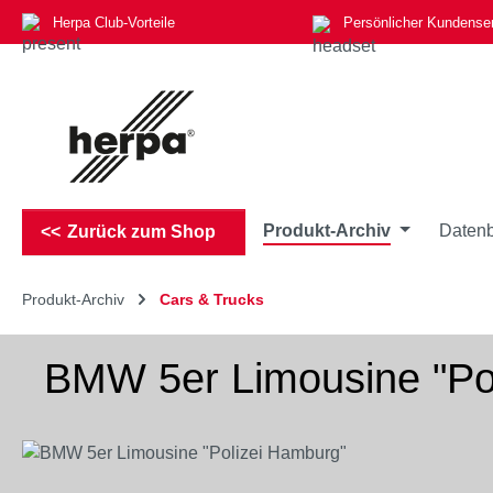
Herpa Club-Vorteile
Persönlicher Kundense
m Hauptinhalt springen
Zur Suche springen
Zur Hauptnavigation springen
Produkt-Archiv
Datenb
Zurück zum Shop
Produkt-Archiv
Cars & Trucks
BMW 5er Limousine "Po
Bildergalerie überspringen