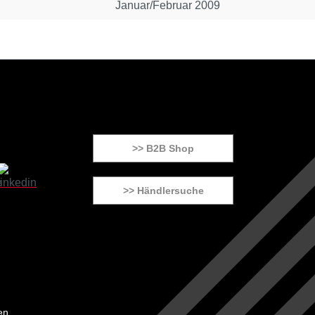
Januar/Februar 2009
>> B2B Shop
>> Händlersuche
en