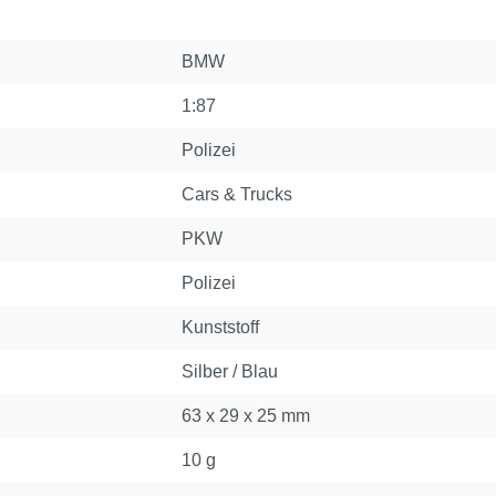
BMW
1:87
Polizei
Cars & Trucks
PKW
Polizei
Kunststoff
Silber / Blau
63 x 29 x 25 mm
10 g