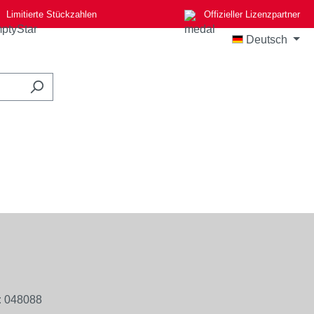
Limitierte Stückzahlen
Offizieller Lizenzpartner
Deutsch
:
048088