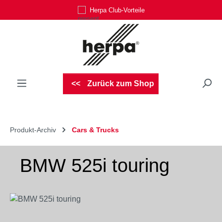
Herpa Club-Vorteile
Zum Hauptinhalt springen
Zurück zum Shop
Produkt-Archiv
Cars & Trucks
BMW 525i touring
Bildergalerie überspringen