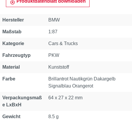
Produktdatenblatt downloaden
Hersteller
BMW
Maßstab
1:87
Kategorie
Cars & Trucks
Fahrzeugtyp
PKW
Material
Kunststoff
Farbe
Brillantrot Nautikgrün Dakargelb
Signalblau Orangerot
Verpackungsmaß
64 x 27 x 22 mm
e LxBxH
Gewicht
8.5 g