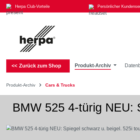
Herpa Club-Vorteile
Persönlicher Kundense
m Hauptinhalt springen
Zur Suche springen
Zur Hauptnavigation springen
Produkt-Archiv
Datenb
Zurück zum Shop
Produkt-Archiv
Cars & Trucks
BMW 525 4-türig NEU: Sp
Bildergalerie überspringen