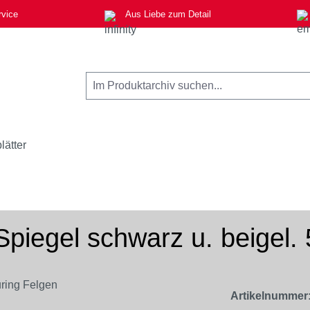
rvice
Aus Liebe zum Detail
lätter
iegel schwarz u. beigel. 
Artikelnummer