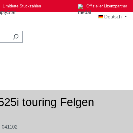
Limitierte Stückzahlen
Offizieller Lizenzpartner
Deutsch
525i touring Felgen
:
041102