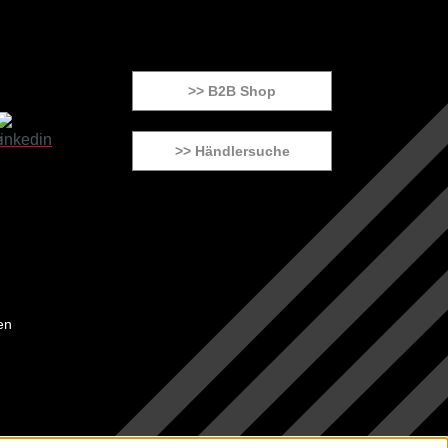
>> B2B Shop
>> Händlersuche
en