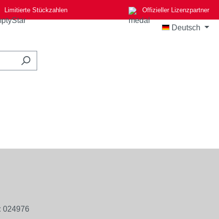
Limitierte Stückzahlen
Offizieller Lizenzpartner
Deutsch
:
024976