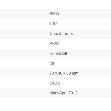
BMW
1:87
Cars & Trucks
PKW
Kunststoff
rot
73 x 40 x 33 mm
14.2 g
März/April 2012