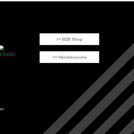
>> B2B Shop
>> Händlersuche
en