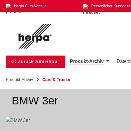
Herpa Club-Vorteile
Persönlicher Kundense
m Hauptinhalt springen
Zur Suche springen
Zur Hauptnavigation springen
Produkt-Archiv
Datenb
Zurück zum Shop
Produkt-Archiv
Cars & Trucks
BMW 3er
Bildergalerie überspringen