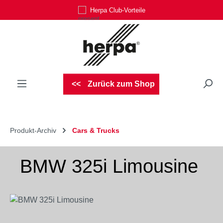
Herpa Club-Vorteile
Zum Hauptinhalt springen
Zurück zum Shop
Produkt-Archiv
Cars & Trucks
BMW 325i Limousine
Bildergalerie überspringen