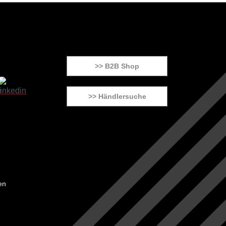
>> B2B Shop
>> Händlersuche
en