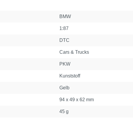
BMW
1:87
DTC
Cars & Trucks
PKW
Kunststoff
Gelb
94 x 49 x 62 mm
45 g