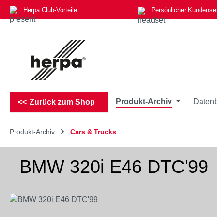
Herpa Club-Vorteile
Persönlicher Kundense
m Hauptinhalt springen
Zur Suche springen
Zur Hauptnavigation springen
Produkt-Archiv
Datenb
Zurück zum Shop
Produkt-Archiv
Cars & Trucks
BMW 320i E46 DTC'99
Bildergalerie überspringen