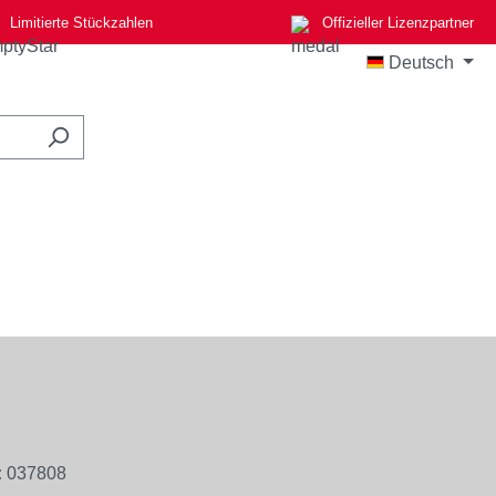
Limitierte Stückzahlen
Offizieller Lizenzpartner
Deutsch
:
037808