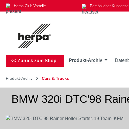
Herpa Club-Vorteile
Persönlicher Kundense
m Hauptinhalt springen
Zur Suche springen
Zur Hauptnavigation springen
Produkt-Archiv
Datenb
Zurück zum Shop
Produkt-Archiv
Cars & Trucks
BMW 320i DTC'98 Rainer
Bildergalerie überspringen