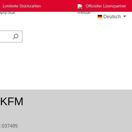
Limitierte Stückzahlen
Offizieller Lizenzpartner
Deutsch
: KFM
:
037495