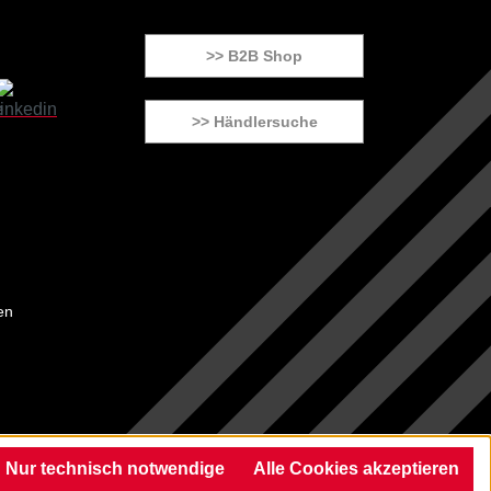
>> B2B Shop
>> Händlersuche
en
Nur technisch notwendige
Alle Cookies akzeptieren